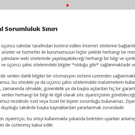
l Sorumluluk Sınırı
 üçüncü sahıslar tarafından kontrol edilen İnternet sitelerine bağlant
r, ürünler ve hizmetler ile kurumumuzun hiçbir şekilde herhangi bir menf
şahısların web sitelerinde yayınlayabileceği herhangi bir bilgi ve içe
 ve üçüncü şahıs sitelerindeki bilgiler *olduğu gibi* sağlanmaktadır ve
de verilen dahili bilgiler bir otomasyon sistemi üzerinden sağlanmakta
muz, bu sitedeki ya da üçüncü şahıs sitelerindeki malzemelerin kulla
k, zamanında olmaklık, güvenilirlik ya da başka açılardan hiç bir garant
verilen herhangi bir bilgi ile ilgili olarak site ziyaretçisinin görebil
muz nezdinde özel veya tüzel bir kişinin sorumluğu bulunamaz. Ziyare
cı duyduğu takdirde başka kaynaklardan yararlanmak zorundadır.
in ziyaretçisi, bu siteyi kullanmakla yukarıda belirtilen uyarıları an
ni de üstlenmiş kabul edilir.