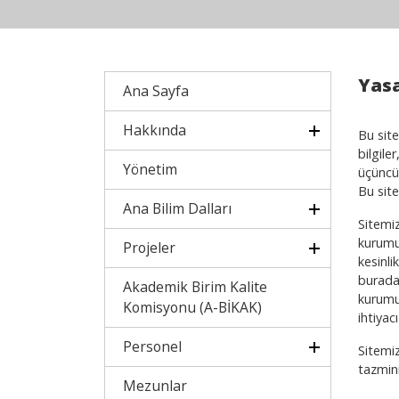
Yasa
Ana Sayfa
Hakkında
Bu site
bilgile
Yönetim
üçüncü 
Bu site
Ana Bilim Dalları
Sitemiz
kurumu
Projeler
kesinli
burada 
Akademik Birim Kalite
kurumu
Komisyonu (A-BİKAK)
ihtiya
Personel
Sitemiz
tazmini
Mezunlar