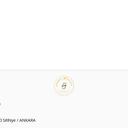
)
00 Sıhhiye / ANKARA