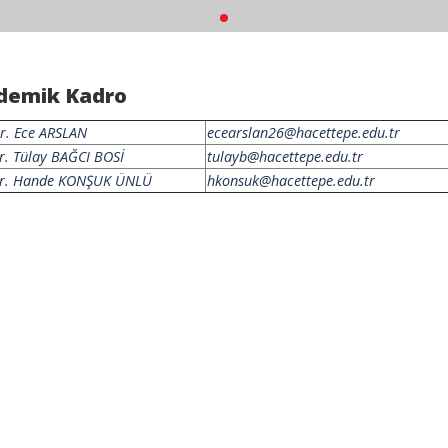
demik Kadro
Dr. Ece ARSLAN
ecearslan26@hacettepe.edu.tr
r. Tülay
BAĞCI BOSİ
tulayb@hacettepe.edu.tr
Dr. Hande KONŞUK ÜNLÜ
hkonsuk@hacettepe.edu.tr