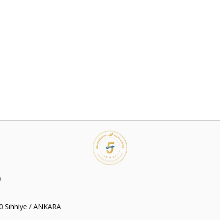
)
00 Sıhhiye / ANKARA